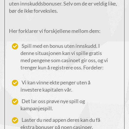
uten innskuddsbonuser. Selv om de er veldig like,
bør de ikke forveksles.
Her forklarer vi forskjellene mellom dem:
Spill med en bonus uten innskudd. I
denne situasjonen kan vi spille gratis
med pengene som casinoet gir oss, og vi
trenger kun å registrere oss. Fordeler:
Vi kan vinne ekte penger uten å
investere kapitalen vår.
Det lar oss prøve nye spill og
kampanjespill.
Laster du ned appen deres kan du få
ekstra bonuser på noen casinoer.