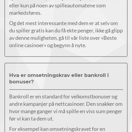
eller kun på noen av spilleautomatene som
markedsføres.
Og det mest interessante med dem er at selv om
du spiller gratis kan du få ekte penger, ikke gå glipp
av denne muligheten, gå til vår liste over «Beste
online casinoer» og begynn å nyte.
Hva er omsetningskrav eller bankroll i
bonuser?
Bankroll er en standard for velkomstbonuser og
andre kampanjer på nettcasinoer. Den snakker om
hvor mange ganger vi må spille en viss sum penger
før vi kan ta dem ut.
For eksempel kan omsetningskravet for en