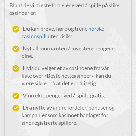
Blant de viktigste fordelene ved å spille på slike
casinoer er:
Du kan prøve, lære og trene
norske
casinospill
uten risiko.
Nyt all moroa uten å investere pengene
dine.
Hvis du velger et av casinoene fra vår
liste over «Beste nettcasinoer», kan du
være sikker på at det er pålitelig.
Vinn ekte penger ved å spille gratis.
Dra nytte av andre fordeler, bonuser og
kampanjer som kasinoet har laget for
sine registrerte spillere.