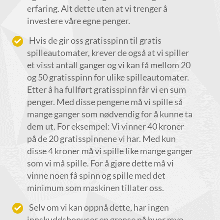
erfaring. Alt dette uten at vi trenger å
investere våre egne penger.
Hvis de gir oss gratisspinn til gratis
spilleautomater, krever de også at vi spiller
et visst antall ganger og vi kan få mellom 20
og 50 gratisspinn for ulike spilleautomater.
Etter å ha fullført gratisspinn får vi en sum
penger. Med disse pengene må vi spille så
mange ganger som nødvendig for å kunne ta
dem ut. For eksempel: Vi vinner 40 kroner
på de 20 gratisspinnene vi har. Med kun
disse 4 kroner må vi spille like mange ganger
som vi må spille. For å gjøre dette må vi
vinne noen få spinn og spille med det
minimum som maskinen tillater oss.
Selv om vi kan oppnå dette, har ingen
innskuddsbonuser en grense på hvor mye