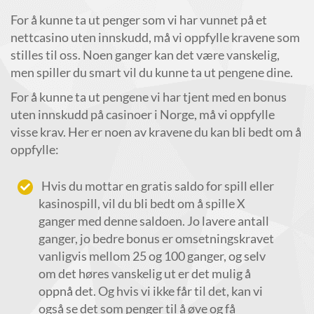
For å kunne ta ut penger som vi har vunnet på et
nettcasino uten innskudd, må vi oppfylle kravene som
stilles til oss. Noen ganger kan det være vanskelig,
men spiller du smart vil du kunne ta ut pengene dine.
For å kunne ta ut pengene vi har tjent med en bonus
uten innskudd på casinoer i Norge, må vi oppfylle
visse krav. Her er noen av kravene du kan bli bedt om å
oppfylle:
Hvis du mottar en gratis saldo for spill eller
kasinospill, vil du bli bedt om å spille X
ganger med denne saldoen. Jo lavere antall
ganger, jo bedre bonus er omsetningskravet
vanligvis mellom 25 og 100 ganger, og selv
om det høres vanskelig ut er det mulig å
oppnå det. Og hvis vi ikke får til det, kan vi
også se det som penger til å øve og få