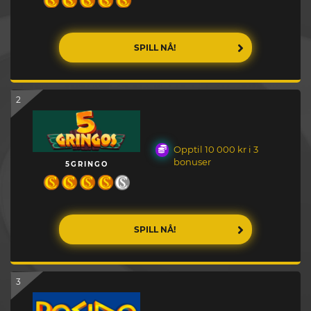
SPILL NÅ!
2
Opptil 10 000 kr i 3
bonuser
5GRINGO
SPILL NÅ!
3