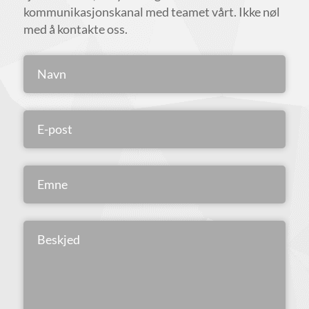
kommunikasjonskanal med teamet vårt. Ikke nøl
med å kontakte oss.