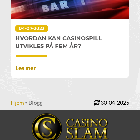
04-07-2022
HVORDAN KAN CASINOSPILL
UTVIKLES PÅ FEM ÅR?
Les mer
Hjem
»
Blogg
30-04-2025