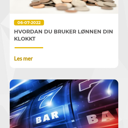
06-07-2022
HVORDAN DU BRUKER LØNNEN DIN
KLOKKT
Les mer