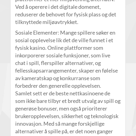
Ved å operere i det digitale domenet,
reduserer de behovet for fysisk plass og det
tilknyttede miljøavtrykket.
Sosiale Elementer: Mange spillere søker en
sosial opplevelse lik det de ville funnet i et
fysisk kasino. Online plattformer som
inkorporerer sosiale funksjoner, som live
chat i spill, flerspiller alternativer, og
fellesskapsarrangementer, skaper en følelse
av kameratskap og konkurranse som
forbedrer den generelle opplevelsen.
Samlet sett er de beste nettkasinoene de
som ikke bare tilbyr et bredt utvalg av spill og
generøse bonuser, men også prioriterer
brukeropplevelsen, sikkerhet og teknologisk
innovasjon. Med så mange forskjellige
alternativer å spille på, er det noen ganger