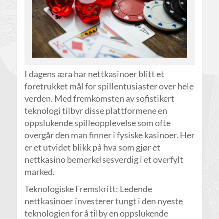
I dagens æra har nettkasinoer blitt et
foretrukket mål for spillentusiaster over hele
verden. Med fremkomsten av sofistikert
teknologi tilbyr disse plattformene en
oppslukende spilleopplevelse som ofte
overgår den man finner i fysiske kasinoer. Her
er et utvidet blikk på hva som gjør et
nettkasino bemerkelsesverdig i et overfylt
marked.
Teknologiske Fremskritt: Ledende
nettkasinoer investerer tungt i den nyeste
teknologien for å tilby en oppslukende