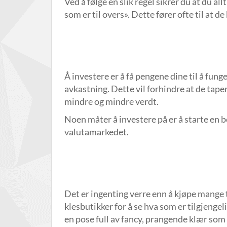
Ved å følge en slik regel sikrer du at du al
som er til overs». Dette fører ofte til at 
Å investere er å få pengene dine til å fung
avkastning. Dette vil forhindre at de tape
mindre og mindre verdt.
Noen måter å investere på er å starte en be
valutamarkedet.
Det er ingenting verre enn å kjøpe mange t
klesbutikker for å se hva som er tilgjengeli
en pose full av fancy, prangende klær som 