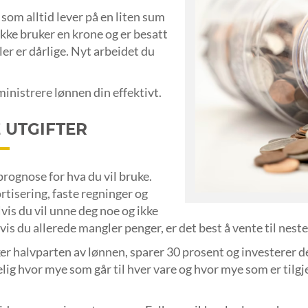
 som alltid lever på en liten sum
ikke bruker en krone og er besatt
eler er dårlige. Nyt arbeidet du
ministrere lønnen din effektivt.
 UTGIFTER
rognose for hva du vil bruke.
rtisering, faste regninger og
Hvis du vil unne deg noe og ikke
vis du allerede mangler penger, er det best å vente til nest
er halvparten av lønnen, sparer 30 prosent og investerer 
lig hvor mye som går til hver vare og hvor mye som er tilgje