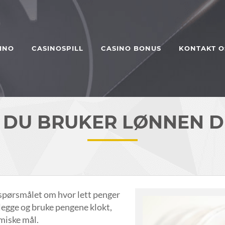
INO
CASINOSPILL
CASINO BONUS
KONTAKT O
DU BRUKER LØNNEN D
 spørsmålet om hvor lett penger
nlegge og bruke pengene klokt,
omiske mål.