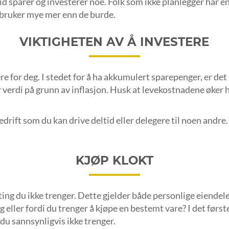
ltid sparer og investerer noe. Folk som ikke planlegger har en
de bruker mye mer enn de burde.
VIKTIGHETEN AV Å INVESTERE
ere for deg. I stedet for å ha akkumulert sparepenger, er det
r verdi på grunn av inflasjon. Husk at levekostnadene øker h
drift som du kan drive deltid eller delegere til noen andre.
KJØP KLOKT
ing du ikke trenger. Dette gjelder både personlige eiendele
g eller fordi du trenger å kjøpe en bestemt vare? I det første
du sannsynligvis ikke trenger.