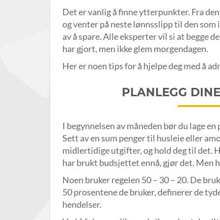
Det er vanlig å finne ytterpunkter. Fra den
og venter på neste lønnsslipp til den som 
av å spare. Alle eksperter vil si at begge d
har gjort, men ikke glem morgendagen.
Her er noen tips for å hjelpe deg med å ad
PLANLEGG DINE
I begynnelsen av måneden bør du lage en p
Sett av en sum penger til husleie eller amo
midlertidige utgifter, og hold deg til det. 
har brukt budsjettet ennå, gjør det. Men h
Noen bruker regelen 50 – 30 – 20. De bruk
50 prosentene de bruker, definerer de tyde
hendelser.